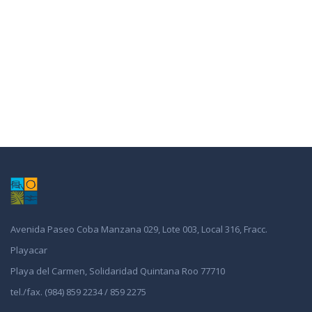
Avenida Paseo Coba Manzana 029, Lote 003, Local 316, Fracc.
Playacar
Playa del Carmen, Solidaridad Quintana Roo 77710
tel./fax. (984) 859 2234 / 859 2275