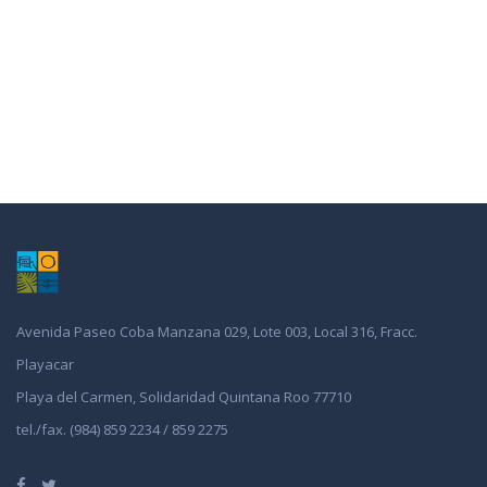
Avenida Paseo Coba Manzana 029, Lote 003, Local 316, Fracc.
Playacar
Playa del Carmen, Solidaridad Quintana Roo 77710
tel./fax. (984) 859 2234 / 859 2275