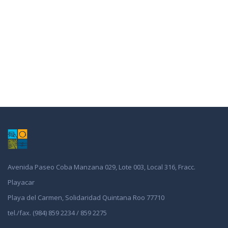
Avenida Paseo Coba Manzana 029, Lote 003, Local 316, Fracc.
Playacar
Playa del Carmen, Solidaridad Quintana Roo 77710
tel./fax. (984) 859 2234 / 859 2275