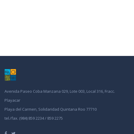
Avenida Paseo Coba Manzana 029, Lote 003, Local 316, Fracc.
Playacar
Playa del Carmen, Solidaridad Quintana Roo 77710
tel./fax. (984) 859 2234 / 859 2275