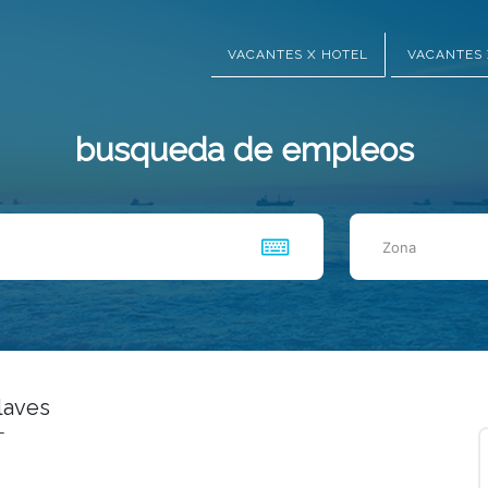
VACANTES X HOTEL
VACANTES 
busqueda de empleos
Zona
laves
T