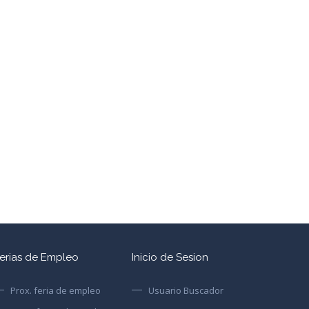
erias de Empleo
Inicio de Sesion
Prox. feria de empleo
Usuario Buscador