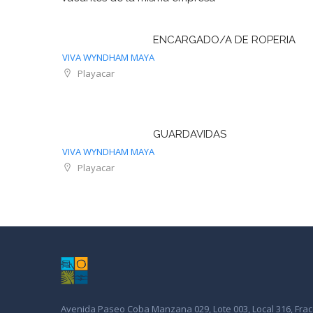
ENCARGADO/A DE ROPERIA
VIVA WYNDHAM MAYA
Playacar
GUARDAVIDAS
VIVA WYNDHAM MAYA
Playacar
Avenida Paseo Coba Manzana 029, Lote 003, Local 316, Frac